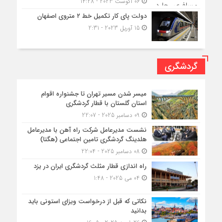
06 آگوست 2023 - 14:28
دولت پای کار تکمیل خط ۲ متروی اصفهان
15 آوریل 2023 - 2:31
گردشگری
میسر شدن مسیر تهران تا جشنواره اقوام
استان گلستان با قطار گردشگری
09 دسامبر 2025 - 22:07
نشست مدیرعامل شرکت راه آهن با مدیرعامل
هلدینگ گردشگری تامین اجتماعی (هگتا)
08 دسامبر 2025 - 22:04
راه اندازی قطار مثلث گردشگری ایران در یزد
04 می 2025 - 1:48
نکاتی که قبل از درخواست ویزای استونی باید
بدانید