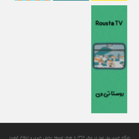
پایگاه خبری ریل نیوز در سال 1396 با هدف توسعه بخش خبری و ارتقاع کیفیت