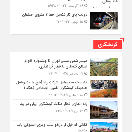
06 آگوست 2023 - 14:28
دولت پای کار تکمیل خط ۲ متروی اصفهان
15 آوریل 2023 - 2:31
گردشگری
میسر شدن مسیر تهران تا جشنواره اقوام
استان گلستان با قطار گردشگری
09 دسامبر 2025 - 22:07
نشست مدیرعامل شرکت راه آهن با مدیرعامل
هلدینگ گردشگری تامین اجتماعی (هگتا)
08 دسامبر 2025 - 22:04
راه اندازی قطار مثلث گردشگری ایران در یزد
04 می 2025 - 1:48
نکاتی که قبل از درخواست ویزای استونی باید
بدانید