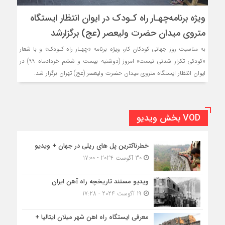
ویژه برنامه‌چهـار راه کـودک در ایوان انتظار ایستگاه
متروی میدان حضرت ولیعصر (عج) برگزارشد
به مناسبت روز جهانی کودکان کار، ویژه برنامه‌ «چهـار راه کـودک» و با شعار
«کودکی تکرار شدنی نیست» امروز (دوشنبه بیست و ششم خردادماه ۹۹) در
ایوان انتظار ایستگاه متروی میدان حضرت ولیعصر (عج) تهران برگزار شد.
VOD بخش ویدیو
خطرناکترین پل های ریلی در جهان + ویدیو
30 آگوست 2024 - 17:00
ویدیو مستند تاریخچه راه آهن ایران
19 آگوست 2024 - 17:28
معرفی ایستگاه راه اهن شهر میلان ایتالیا +