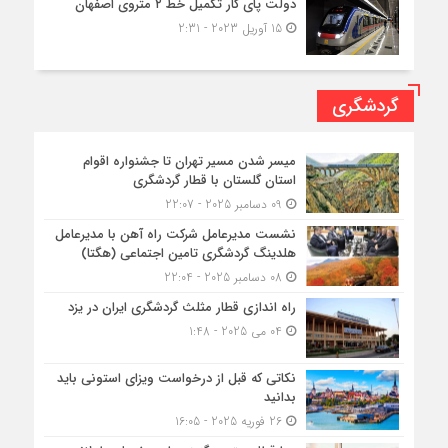
دولت پای کار تکمیل خط ۲ متروی اصفهان
15 آوریل 2023 - 2:31
گردشگری
میسر شدن مسیر تهران تا جشنواره اقوام
استان گلستان با قطار گردشگری
09 دسامبر 2025 - 22:07
نشست مدیرعامل شرکت راه آهن با مدیرعامل
هلدینگ گردشگری تامین اجتماعی (هگتا)
08 دسامبر 2025 - 22:04
راه اندازی قطار مثلث گردشگری ایران در یزد
04 می 2025 - 1:48
نکاتی که قبل از درخواست ویزای استونی باید
بدانید
26 فوریه 2025 - 16:05