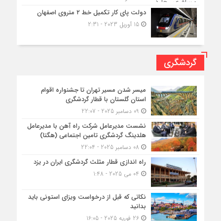
دولت پای کار تکمیل خط ۲ متروی اصفهان
15 آوریل 2023 - 2:31
گردشگری
میسر شدن مسیر تهران تا جشنواره اقوام
استان گلستان با قطار گردشگری
09 دسامبر 2025 - 22:07
نشست مدیرعامل شرکت راه آهن با مدیرعامل
هلدینگ گردشگری تامین اجتماعی (هگتا)
08 دسامبر 2025 - 22:04
راه اندازی قطار مثلث گردشگری ایران در یزد
04 می 2025 - 1:48
نکاتی که قبل از درخواست ویزای استونی باید
بدانید
26 فوریه 2025 - 16:05