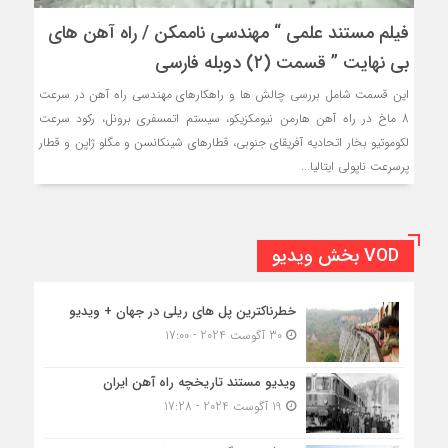
فیلم مستند علمی “ مهندسی ناممکن / راه آهن های
بی نهایت ” قسمت (٢) دوبله فارسی
این قسمت شامل بررسی چالش ها و راهکارهای مهندسی راه آهن در سرعت
8 ماخ در راه آهن هارمن نیومکزیکو، سیستم اتمسفری برونل، رکود سرعت
لکوموتیو بخار اتحادیه آفریقای جنوبی، قطارهای شینکانسن و مگلو ژاپن و قطار
پرسرعت ناپولی ایتالیا...
VOD بخش ویدیو
خطرناکترین پل های ریلی در جهان + ویدیو
30 آگوست 2024 - 17:00
ویدیو مستند تاریخچه راه آهن ایران
19 آگوست 2024 - 17:28