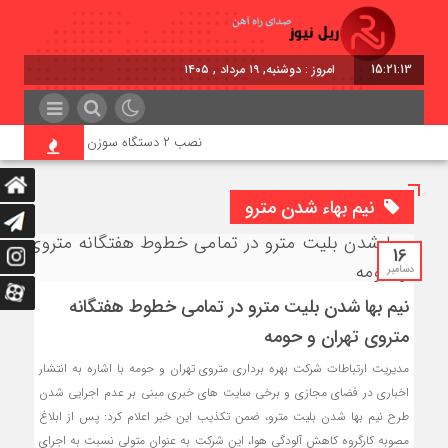
15:21:14
امروز : دوشنبه, ۱۹ مرداد , ۱۴۰۵
نصب ۲ دستگاه سوزن‌ بتنی در ایستگاه راه‌آهن بیشه
نیم بهاء شدن مترو
16
دسامبر
نیم بها شدن بلیت مترو در تمامی خطوط هفتگانه
متروی تهران و حومه
مديريت ارتباطات شركت بهره برداري متروي تهران و حومه با اشاره به انتشار
اخباري در فضاي مجازي و برخي سايت هاي خبري مبني بر عدم اجرايي شدن
طرح نيم بها شدن بليت مترو، ضمن تكذيب اين خبر اعلام كرد: پس از ابلاغ
مصوبه کارگروه کاهش آلودگی هوا، این شركت به عنوان متولي نسبت به اجراي