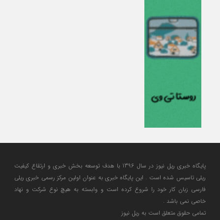
پایگاه خبری ریل نیوز در سال 1396 با هدف توسعه بخش خبری و ارتقاع کیفیت
ریلی تاسیس شده است . این پایگاه خبری به عنوان اولین مرکز رسمی خبری ریلی
فارسی زبان کار خود را شروع کرده است و وابسته به هیچ نوع شرکت و نهاد
خاصی نمی باشد .
تمامی حقوق متعلق است به ریل نیوز