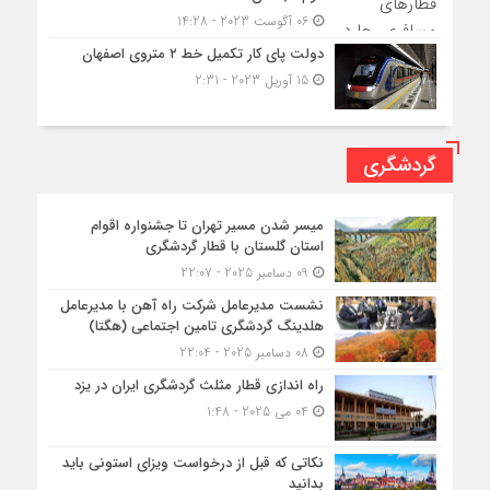
06 آگوست 2023 - 14:28
دولت پای کار تکمیل خط ۲ متروی اصفهان
15 آوریل 2023 - 2:31
گردشگری
میسر شدن مسیر تهران تا جشنواره اقوام
استان گلستان با قطار گردشگری
09 دسامبر 2025 - 22:07
نشست مدیرعامل شرکت راه آهن با مدیرعامل
هلدینگ گردشگری تامین اجتماعی (هگتا)
08 دسامبر 2025 - 22:04
راه اندازی قطار مثلث گردشگری ایران در یزد
04 می 2025 - 1:48
نکاتی که قبل از درخواست ویزای استونی باید
بدانید