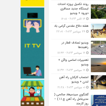
روند تکمیل پروژه احداث
ایستگاه جدید مسافری
دورود + ویدیو
14 اکتبر 2023 - 16:08
هفته دفاع مقدس گرامی باد
24 سپتامبر 2023 - 22:09
ویدیو تصادف قطار در
راهبندها
19 سپتامبر 2023 - 17:44
تعمییرات اساسی واگن +
ویدیو
19 سپتامبر 2023 - 17:34
اعتصاب کارکنان راه آهن
لندن + ویدیو
01 سپتامبر 2023 - 21:28
گفتگوی سیدمیعاد صالحی (
مدیرعامل راه آهن ج.ا.ا ) –
روز کارمند