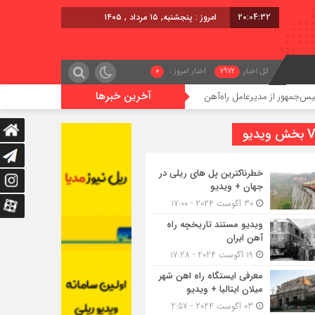
20:04:33
امروز : پنجشنبه, ۱۵ مرداد , ۱۴۰۵
کل اخبار
7972
اخبار امروز :
0
آخرین خبرها
ز مدیرعامل راه‌آهن
اعزام قطار فوق‌العاده کرمان – خرمشهر
یدیو
خطرناکترین پل های ریلی در
جهان + ویدیو
30 آگوست 2024 - 17:00
ویدیو مستند تاریخچه راه
آهن ایران
19 آگوست 2024 - 17:28
معرفی ایستگاه راه اهن شهر
میلان ایتالیا + ویدیو
03 آگوست 2024 - 2:57