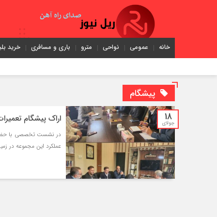
خانه
عمومی
نواحی
مترو
باری و مسافری
خرید بلی
پیشگام
18
اراک پیشگام تعمیرا
جولای
️در نشست تخصصی با حضور 
عملکرد این مجموعه در زمی