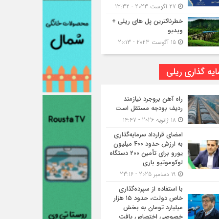
27 آگوست 2023 - 13:32
خطرناکترین پل های ریلی +
ویدیو
15 آگوست 2023 - 20:13
یه گذاری ریلی
راه آهن بروجرد نیازمند
ردیف بودجه مستقل است
18 ژانویه 2026 - 14:47
امضای قرارداد سرمایه‌گذاری
به ارزش حدود ۴۰۰ میلیون
یورو برای تأمین ۲۰۰ دستگاه
لوکوموتیو باری
19 دسامبر 2025 - 23:16
با استفاده از سپرده‌گذاری
خاص دولت، حدود ۱۵ هزار
میلیارد تومان به بخش
خصوصی اختصاص یافت