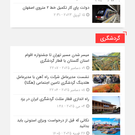
دولت پای کار تکمیل خط ۲ متروی اصفهان
15 آوریل 2023 - 2:31
گردشگری
میسر شدن مسیر تهران تا جشنواره اقوام
استان گلستان با قطار گردشگری
09 دسامبر 2025 - 22:07
نشست مدیرعامل شرکت راه آهن با مدیرعامل
هلدینگ گردشگری تامین اجتماعی (هگتا)
08 دسامبر 2025 - 22:04
راه اندازی قطار مثلث گردشگری ایران در یزد
04 می 2025 - 1:48
نکاتی که قبل از درخواست ویزای استونی باید
بدانید
26 فوریه 2025 - 16:05