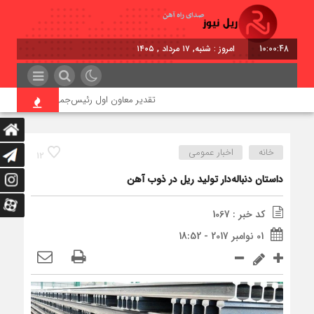
10:00:49
امروز : شنبه, ۱۷ مرداد , ۱۴۰۵
تقدیر معاون اول رئیس‌جمهور از مدیرعامل راه‌آ
خانه
اخبار عمومی
12
داستان دنباله‌دار تولید ریل در ذوب آهن
کد خبر : 1067
01 نوامبر 2017 - 18:52