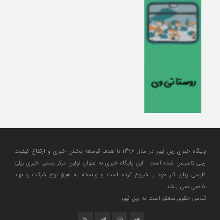
پایگاه خبری ریل نیوز در سال 1396 با هدف توسعه بخش خبری و ارتقاع کیفیت
ریلی تاسیس شده است . این پایگاه خبری به عنوان اولین مرکز رسمی خبری ریلی
فارسی زبان کار خود را شروع کرده است و وابسته به هیچ نوع شرکت و نهاد
خاصی نمی باشد .
تمامی حقوق متعلق است به ریل نیوز