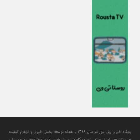
پایگاه خبری ریل نیوز در سال 1396 با هدف توسعه بخش خبری و ارتقاع کیفیت
ریلی تاسیس شده است . این پایگاه خبری به عنوان اولین مرکز رسمی خبری ریلی