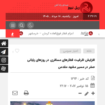
2:36:19
امروز : یکشنبه, ۱۸ مرداد , ۱۴۰۵
هن
اعزام قطار فوق‌العاده کرمان – خرمشهر
اجرای پ
خانه
اخبار عمومی
7
افزایش ظرفیت قطارهای مسافری در روزهای پایانی
صفر در مسیر مشهد مقدس
کد خبر : 1294
15 نوامبر 2017 - 22:16