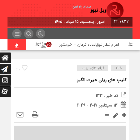
22:09:32
برابر با
اعزام قطار فوق‌العاده کرمان – خرمشهر
اجرای پروژه احداث ز
خانه
فیلم های ریلی
20
کلیپ های ریلی حیرت انگیز
کد خبر : 133
13 سپتامبر 2017 - 11:49