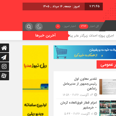
7:31:45
امروز : جمعه, ۱۶ مرداد , ۱۴۰۵
کل اخبار
7972
اخبار امروز :
0
آخرین خبرها
ژه احداث زیرگذر عابر پیاده در حریم ریلی قائمشهر
گوگوچانی سکان ن
ر عمومی
تقدیر معاون اول
رئیس‌جمهور از مدیرعامل
راه‌آهن
03 آگوست 2026 - 16:59
اعزام قطار فوق‌العاده کرمان
– خرمشهر
01 آگوست 2026 - 5:44