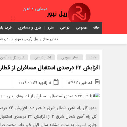
خانه
عمومی
نواحی
مترو
باری و مسافری
خرید بلی
تقدیر معاون اول رئیس‌جمهور از مدیرعامل راه‌آهن
خانه
اخبار عمومی
اخبار نواحی
اداره كل راه آهن 
افزایش ۲۲ درصدی استقبال مسافران از قطارهای بین شهری در گلستان
کد خبر : 13493
11 ژانویه 2019 - 21:09
مدیر کل 
جاری نسبت به مدت مشابه سال قبل خبر داد. محمدرضا قر