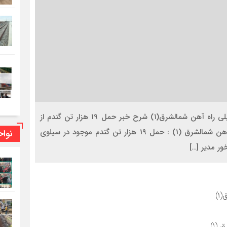
#خبر_حمل_بار حمل ۱۹هزار تن گندم از طریق خطوط ریلی راه آهن شمالشرق(۱) شرح خبر حمل 19 هزار تن گندم از
طریق خطوط ریلی راه آهن شمالشرق (1) مدیر کل راه آهن شمالشرق (1) : حمل 19 هزار تن گندم موجود در سیلوی
نوا