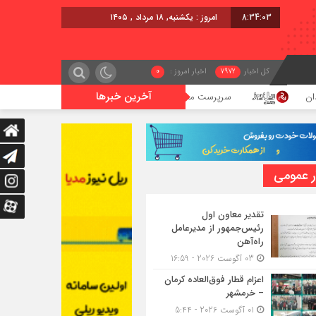
8:34:04
امروز : یکشنبه, ۱۸ مرداد , ۱۴۰۵
کل اخبار
7972
اخبار امروز :
0
آخرین خبرها
سرپرست مدیریت راه آهن آذربایجان غربی منصوب شد
ر عمومی
تقدیر معاون اول
رئیس‌جمهور از مدیرعامل
راه‌آهن
03 آگوست 2026 - 16:59
اعزام قطار فوق‌العاده کرمان
– خرمشهر
01 آگوست 2026 - 5:44