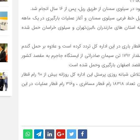
اه آهن شمالشرق (1) گفت : با تکمیل خط فرعی سیلوی سمنان و آغاز عملیات بارگیری در یک ماهه
و بارگیری و به استان های مازندران ،البرز،تهران و سیلوی خراسان حمل شده
فت: از ابتدای سال جاری تا کنون تعداد 2587 رام قطار باری در این اداره کل تردد کرده است و علاوه بر حمل گندم
به سیلوی نکا، سیلوی کرج، سیلوی تهران و مشهد مقدس مقدار 1792 تن سیمان صادراتی از ایستگاه جاجرم به مقصد کشور
وی خاطر نشان کرد: این مهم در حالی صورت میگیرد که با تلاش شبانه روزی پرسنل این اداره کل روزانه بیش از 90 رام قطار
مسافری در حال تردد میباشد و از ابتدای سال جاری تا کنون تعداد 18318 رام قطار مسافری ، و316 رام قطار عملیات در این