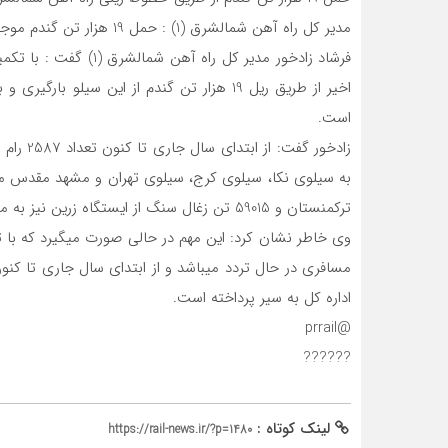
مدیر کل راه آهن شمالشرق (1) : حمل 19 هزار تن گندم موجود در سیلوی سمنان از طریق ریل، پس از 16 سال انجام شد.
فرشاد زادخور مدیر کل ر
اخیر از طریق ریل 19 هزار تن گندم از این سیل
است.
زادخور گ
ترکمنستان و 59015 تن زغال سنگ از ایستگاه زرین نیز به مقصد اصفهان بارگیری وحمل شده است
اداره کل به سیر پرداخته است.
@prrail
??????
لینک کوتاه :
https://rail-news.ir/?p=1480