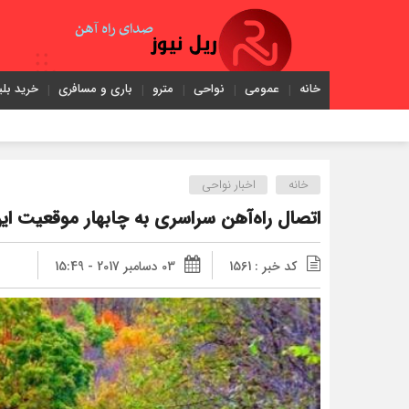
خانه
عمومی
نواحی
مترو
باری و مسافری
خرید بلی
خانه
اخبار نواحی
اتصال راه‌آهن سراسری به چابهار موقعیت این
کد خبر : 1561
03 دسامبر 2017 - 15:49