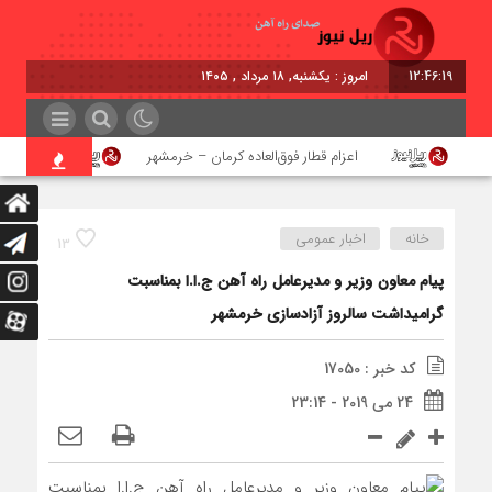
12:46:19
امروز : یکشنبه, ۱۸ مرداد , ۱۴۰۵
اعزام قطار فوق‌العاده کرمان – خرمشهر
اجرای پرو
خانه
اخبار عمومی
13
پیام معاون وزیر و مدیرعامل راه آهن ج.ا.ا بمناسبت
گرامیداشت سالروز آزادسازی خرمشهر
کد خبر : 17050
24 می 2019 - 23:14