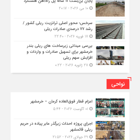
پایان بن‌بست 11 ساله پل راه‌آهن هشتگرد
10 می 2026 - 20:17
سرخس؛ محور اصلی ترانزیت ریلی کشور /
رشد ۷۷ درصدی صادرات ریلی
17 فوریه 2026 - 22:40
بررسی میدانی زیرساخت های ریلی بندر
خرمشهر برای تسهیل صادرات و واردات و
افزایش سهم ریلی
27 ژانویه 2026 - 0:22
نواحی
اعزام قطار فوق‌العاده کرمان – خرمشهر
01 آگوست 2026 - 5:44
اجرای پروژه احداث زیرگذر عابر پیاده در حریم
ریلی قائمشهر
29 جولای 2026 - 21:52