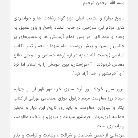
بسم الله الرحمن الرحیم
تاریخ پرفراز و نشیب ایران عزيز گواه رشادت ها و جوانمردی
های مردم این سرزمین در سایه اعتقاد راسخ و باور عمیق به
وعده و مدد الهی در پس تمام آزمایش ها و مسیرهای پر
چالش پیشین و پیش روست. امام شهدا و معمار کبیر انقلاب
اسلامي (رحمت الله علیه)، درباره بُرهه حساس و تاریخی دفاع
مقدس فرمودند : ” خوزستان، دِین خودش را به اسلام ادا کرد
” و “خرمشهر را خدا آزاد کرد”.
مرور سوم خرداد روز آزاد سازي خرمشهر قهرمان و چهارم
خرداد روز مقاومت مردم دزفول تورّق صفحاتي نوراني از كتاب
ایثار و پیروزی، مقاومت و پایداری تاریخ این دیار و تجلي
حماسه غیورمردان خرمشهر سربلند و دزفول، پایتخت مقاومت
و پایداری است.
مردمانی از جنس شجاعت و شرافت ، رشادت و کرامت و ايثار