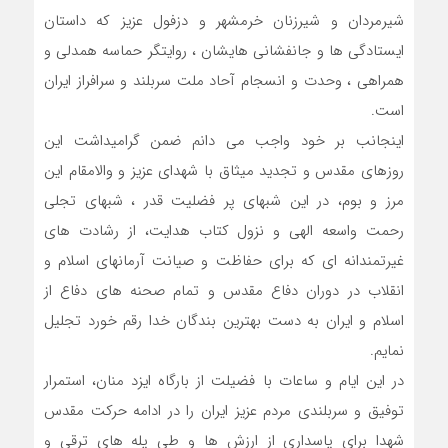
شيرمردان و شيرزنان خرمشهر و دزفول عزيز که داستان
ایستادگی ها و جانفشانی هایشان ، روایتگر حماسه همدلی و
همراهی ، وحدت و انسجام آحاد ملت سربلند و سرافراز ایران
است.
اینجانب بر خود واجب می دانم ضمن گرامیداشت این
روزهای مقدس و تجدید میثاق با شهدای عزيز و والامقام اين
مرز و بوم، در این شبهای پر فضلیت قدر ، شبهای تجلی
رحمت واسعه الهی و نزول کتاب هدایت، از رشادت های
غیرتمندانه اي كه براي حفاظت و صیانت آرمانهای اسلام و
انقلاب در دوران دفاع مقدس و تمام صحنه هاي دفاع از
اسلام و ايران به دست بهترين بندگان خدا رقم خورد تجليل
نمايم.
در اين ايام و ساعات با فضيلت از بارگاه ایزد منان، استمرار
توفیق و سربلندی مردم عزيز ايران را در ادامه حركت مقدس
شهدا براي پاسداري از ارزش ها و طي پله هاي ترقي و