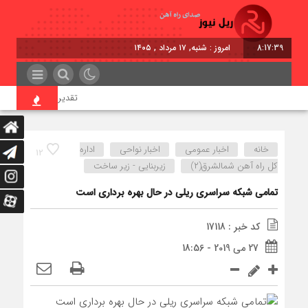
8:17:39
امروز : شنبه, ۱۷ مرداد , ۱۴۰۵
تقدیر معاون اول رئیس‌جمه
خانه
اخبار عمومی
اخبار نواحی
اداره
12
كل راه آهن شمالشرق(۲)
زیربنایی - زیر ساخت
تمامی شبکه سراسری ریلی در حال بهره برداری است
کد خبر : 17118
27 می 2019 - 18:56