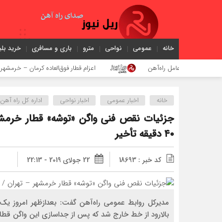
خانه
عمومی
نواحی
مترو
باری و مسافری
خرید بلی
ز مدیرعامل راه‌آهن
اعزام قطار فوق‌العاده کرمان – خرمشهر
خانه
اخبار عمومی
اخبار نواحی
اداره كل راه آه
جزئیات نقص فنی واگن «توشه» قطار خرمشه
۴۰ دقیقه تأخیر
کد خبر : 18693
22 جولای 2019 - 22:13
مدیرکل روابط عمومی راه‌آهن گفت: بعدازظهر امروز یک
بالارود از خط خارج شد که پس از جداسازی این واگن قطار