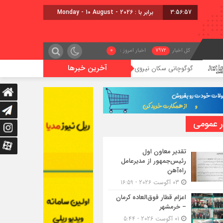
3:56:57
برابر با : Monday - 10 August - 2026
کل اخبار
7972
اخبار امروز :
0
آخرین خبرها
گوگوچانی سکان نیروی کشش را برعهده گرفت
برگزاری مراسم بدر
ر عمومی
تقدیر معاون اول
رئیس‌جمهور از مدیرعامل
راه‌آهن
03 آگوست 2026 - 16:59
اعزام قطار فوق‌العاده کرمان
– خرمشهر
01 آگوست 2026 - 5:44