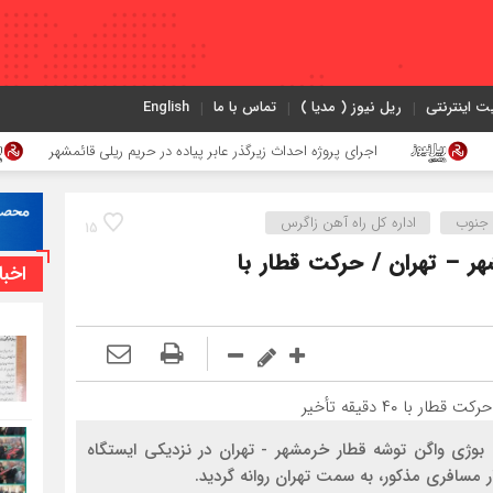
ت اینترنتی
ریل نیوز ( مدیا )
تماس با ما
English
اجرای پروژه احداث زیرگذر عابر پیاده در حریم ریلی قائمشهر
ن جنوب
اداره كل راه آهن زاگرس
15
ر – تهران / حرکت قطار با
اخبا
 بوژی واگن توشه قطار خرمشهر - تهران در نزدیکی ایستگاه
 مسافری مذکور، به سمت تهران روانه گردید.