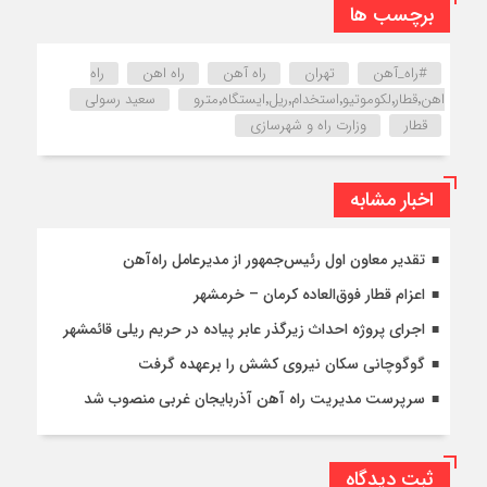
برچسب ها
#راه_آهن
تهران
راه آهن
راه اهن
راه
اهن٬قطار٬لکوموتیو٬استخدام٬ریل٬ایستگاه٬مترو
سعید رسولی
قطار
وزارت راه و شهرسازی
اخبار مشابه
تقدیر معاون اول رئیس‌جمهور از مدیرعامل راه‌آهن
اعزام قطار فوق‌العاده کرمان – خرمشهر
اجرای پروژه احداث زیرگذر عابر پیاده در حریم ریلی قائمشهر
گوگوچانی سکان نیروی کشش را برعهده گرفت
سرپرست مدیریت راه آهن آذربایجان غربی منصوب شد
ثبت دیدگاه