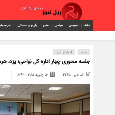
خانه
عمومی
نواحی
مترو
باری و مسافری
خرید بلی
خانه
اخبار نواحی
جلسه محوری چهار اداره کل نواحی؛ یزد، هر
کد خبر : 2295
06 ژانویه 2018 - 16:42