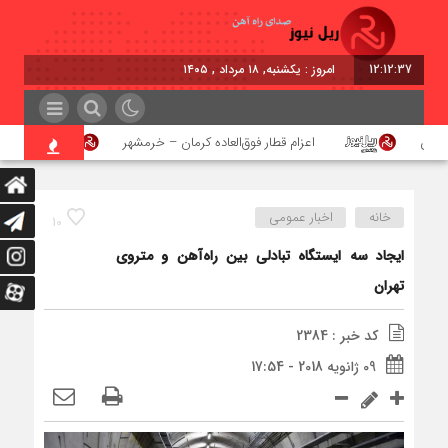
12:12:38
امروز : یکشنبه, ۱۸ مرداد , ۱۴۰۵
ن
اعزام قطار فوق‌العاده کرمان – خرمشهر
اجرای پ
خانه
اخبار عمومی
10
ایجاد سه ایستگاه تبادلی بین راه‌آهن و متروی
تهران
کد خبر : 2384
09 ژانویه 2018 - 17:54