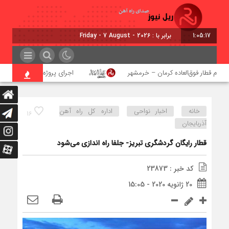
1:05:18
برابر با : Friday - 7 August - 2026
زام قطار فوق‌العاده کرمان – خرمشهر
اجرای پروژه احداث زیرگذر عابر پ
خانه
اخبار نواحی
اداره كل راه آهن
16
آذربايجان
قطار رایگان گردشگری تبریز- جلفا راه اندازی می‌شود
کد خبر : 23873
20 ژانویه 2020 - 15:05