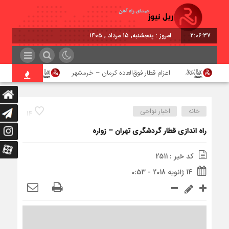
2:06:38
امروز : پنجشنبه, ۱۵ مرداد , ۱۴۰۵
اعزام قطار فوق‌العاده کرمان – خرمشهر
اجرای پروژه
خانه
اخبار نواحی
14
راه اندازى قطار گردشگرى تهران – زواره
کد خبر : 2511
14 ژانویه 2018 - 0:53