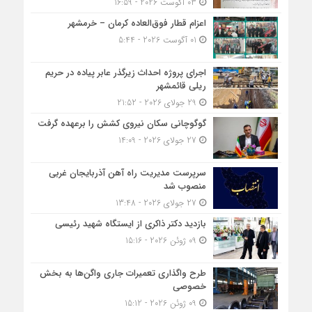
03 آگوست 2026 - 16:59
اعزام قطار فوق‌العاده کرمان – خرمشهر
01 آگوست 2026 - 5:44
اجرای پروژه احداث زیرگذر عابر پیاده در حریم
ریلی قائمشهر
29 جولای 2026 - 21:52
گوگوچانی سکان نیروی کشش را برعهده گرفت
27 جولای 2026 - 14:09
سرپرست مدیریت راه آهن آذربایجان غربی
منصوب شد
27 جولای 2026 - 13:48
بازدید دکتر ذاکری از ایستگاه شهید رئیسی
09 ژوئن 2026 - 15:16
طرح واگذاری تعمیرات جاری واگن‌ها به بخش
خصوصی
09 ژوئن 2026 - 15:12