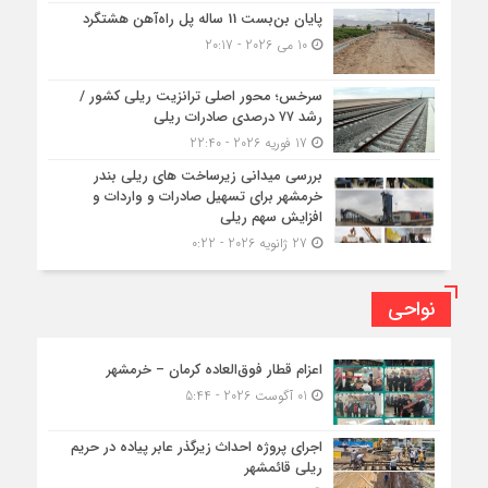
پایان بن‌بست 11 ساله پل راه‌آهن هشتگرد
10 می 2026 - 20:17
سرخس؛ محور اصلی ترانزیت ریلی کشور /
رشد ۷۷ درصدی صادرات ریلی
17 فوریه 2026 - 22:40
بررسی میدانی زیرساخت های ریلی بندر
خرمشهر برای تسهیل صادرات و واردات و
افزایش سهم ریلی
27 ژانویه 2026 - 0:22
نواحی
اعزام قطار فوق‌العاده کرمان – خرمشهر
01 آگوست 2026 - 5:44
اجرای پروژه احداث زیرگذر عابر پیاده در حریم
ریلی قائمشهر