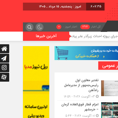
6:07:36
امروز : پنجشنبه, ۱۵ مرداد , ۱۴۰۵
کل اخبار
7972
اخبار امروز :
0
آخرین خبرها
یرگذر عابر پیاده در حریم ریلی قائمشهر
گوگوچانی سکان نیروی کشش
ر عمومی
تقدیر معاون اول
رئیس‌جمهور از مدیرعامل
راه‌آهن
03 آگوست 2026 - 16:59
اعزام قطار فوق‌العاده کرمان
– خرمشهر
01 آگوست 2026 - 5:44