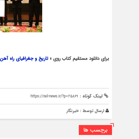
برای دانلود مستقیم کتاب روی «
تاریخ و جغرافیای راه آهن
لینک کوتاه :
https://rail-news.ir/?p=25869
ارسال توسط :
خبرنگار
برچسب ها