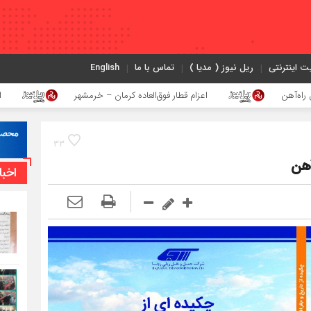
ت اینترنتی
ریل نیوز ( مدیا )
تماس با ما
English
اعزام قطار فوق‌العاده کرمان – خرمشهر
اجرای پروژه احداث ز
33
آهن
اخبا