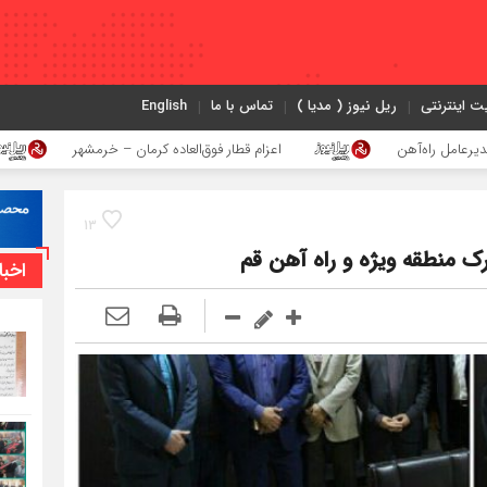
ت اینترنتی
ریل نیوز ( مدیا )
تماس با ما
English
هن
اعزام قطار فوق‌العاده کرمان – خرمشهر
اجرای پ
13
منطقه ویژه و راه آهن قم
اخبا