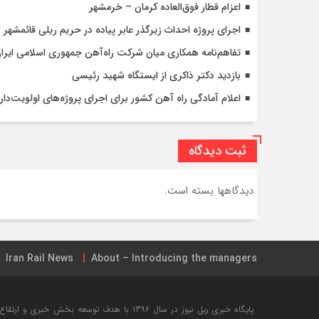
اعزام قطار فوق‌العاده کرمان – خرمشهر
اجرای پروژه احداث زیرگذر عابر پیاده در حریم ریلی قائمشهر
تفاهم‌نامه همکاری میان شرکت راه‌آهن جمهوری اسلامی ایرا
بازدید دکتر ذاکری از ایستگاه شهید رئیسی
اعلام آمادگی راه آهن کشور برای اجرای پروژه‌های اولویت‌دار 
ثبت دیدگاه
دیدگاهها بسته است.
Iran Rail News
About – Introducing the managers
جامع ترین نقشه شبکه ریلی ایران + تیر ۱۳۹۸
خرید بلیت این
پایگاه خبری ریل نیوز در سال 1396 با هدف توسعه ب