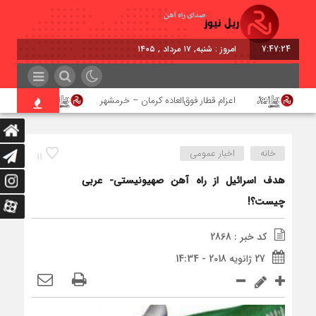
7:47:25
امروز : شنبه, ۱۷ مرداد , ۱۴۰۵
اعزام قطار فوق‌العاده کرمان – خرمشهر
اجرای پروژه
خانه
اخبار عمومی
11
هدف اسرائيل از راه آهن صهيونيستى- عربى
چيست؟!
کد خبر : 2868
27 ژانویه 2018 - 14:34