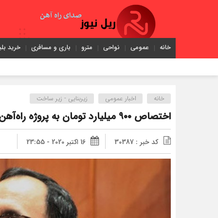
خانه
عمومی
نواحی
مترو
باری و مسافری
خرید بلی
خانه
اخبار عمومی
زیربنایی - زیر ساخت
اختصاص ۹۰۰ میلیارد تومان به پروژه راه‌آهن سنندج همدان
کد خبر : 30387
16 اکتبر 2020 - 23:55