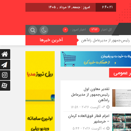
6:40:22
امروز : جمعه, ۱۶ مرداد , ۱۴۰۵
کل اخبار
7972
اخبار امروز :
0
آخرین خبرها
 مدیرعامل راه‌آهن
اعزام قطار فوق‌العاده کرمان – خرمشهر
ر عمومی
تقدیر معاون اول
رئیس‌جمهور از مدیرعامل
راه‌آهن
03 آگوست 2026 - 16:59
اعزام قطار فوق‌العاده کرمان
– خرمشهر
01 آگوست 2026 - 5:44