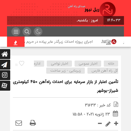
14:40:34
امروز : یکشنبه, ۱۸ مرداد , ۱۴۰۵
اجرای پروژه احداث زیرگذر عابر پیاده در حریم ریلی قائمشهر
خانه
اخبار عمومی
اخبار نواحی
اداره
11
كل راه آهن فارس
زیربنایی - زیر ساخت
تأمین اعتبار از‌ بازار سرمایه برای احداث راه‌آهن ۴۵۰ کیلومتری
شیراز-بوشهر
کد خبر : 31633
23 ژانویه 2021 - 15:58