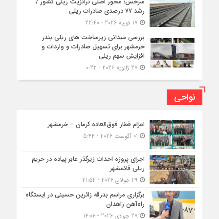
سرخس؛ محور اصلی ترانزیت ریلی کشور /
رشد ۷۷ درصدی صادرات ریلی
17 فوریه 2026 - 22:40
بررسی میدانی زیرساخت های ریلی بندر
خرمشهر برای تسهیل صادرات و واردات و
افزایش سهم ریلی
27 ژانویه 2026 - 0:22
نواحی
اعزام قطار فوق‌العاده کرمان – خرمشهر
01 آگوست 2026 - 5:44
اجرای پروژه احداث زیرگذر عابر پیاده در حریم
ریلی قائمشهر
29 جولای 2026 - 21:52
برگزاری مراسم بدرقه زائرین حسینی در ایستگاه
راه‌آهن زاهدان
27 جولای 2026 - 14:06