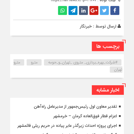
لینک کوتاه :
https://rail-news.ir/?p=31707
ارسال توسط :
خبرنگار
برچسب ها
#شرکت_بهره_برداری_ متروی _تهران_و_حومه
مترو
مترو
تهران
اخبار مشابه
تقدیر معاون اول رئیس‌جمهور از مدیرعامل راه‌آهن
اعزام قطار فوق‌العاده کرمان – خرمشهر
اجرای پروژه احداث زیرگذر عابر پیاده در حریم ریلی قائمشهر