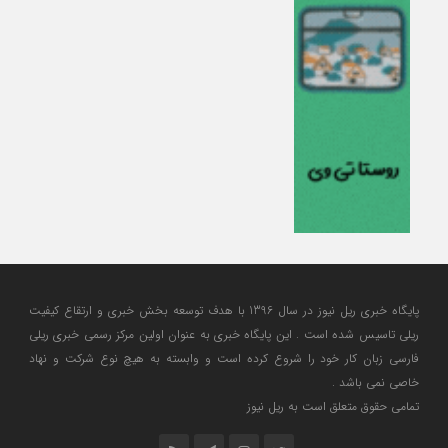
پایگاه خبری ریل نیوز در سال 1396 با هدف توسعه بخش خبری و ارتقاع کیفیت
ریلی تاسیس شده است . این پایگاه خبری به عنوان اولین مرکز رسمی خبری ریلی
فارسی زبان کار خود را شروع کرده است و وابسته به هیچ نوع شرکت و نهاد
خاصی نمی باشد .
تمامی حقوق متعلق است به ریل نیوز