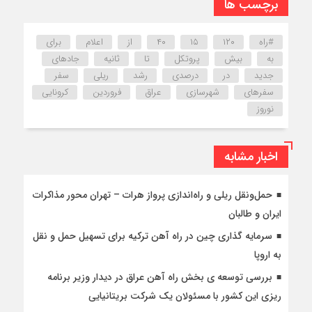
برچسب ها
#راه
۱۲۰
۱۵
۴۰
از
اعلام
برای
به
بیش
پروتکل
تا
ثانیه
جادهای
جدید
در
درصدی
رشد
ریلی
سفر
سفرهای
شهرسازی
عراق
فروردین
کرونایی
نوروز
اخبار مشابه
حمل‌ونقل ریلی و راه‌اندازی پرواز هرات – تهران محور مذاکرات
ایران و طالبان
سرمایه گذاری چین در راه آهن ترکیه برای تسهیل حمل و نقل
به اروپا
بررسی توسعه ی بخش راه آهن عراق در دیدار وزیر برنامه
ریزی این کشور با مسئولان یک شرکت بریتانیایی