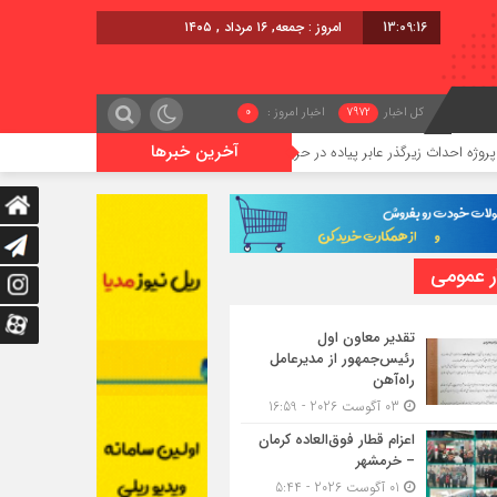
13:09:17
امروز : جمعه, ۱۶ مرداد , ۱۴۰۵
کل اخبار
7972
اخبار امروز :
0
آخرین خبرها
یرگذر عابر پیاده در حریم ریلی قائمشهر
گوگوچانی سکان نیروی کشش
ر عمومی
تقدیر معاون اول
رئیس‌جمهور از مدیرعامل
راه‌آهن
03 آگوست 2026 - 16:59
اعزام قطار فوق‌العاده کرمان
– خرمشهر
01 آگوست 2026 - 5:44