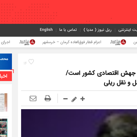
ت اینترنتی
ریل نیوز ( مدیا )
تماس با ما
English
اعزام قطار فوق‌العاده کرمان – خرمشهر
اجرای پروژه احداث ز
14
اه جهش اقتصادی کشور است/
اخبا
 و نقل ریلی