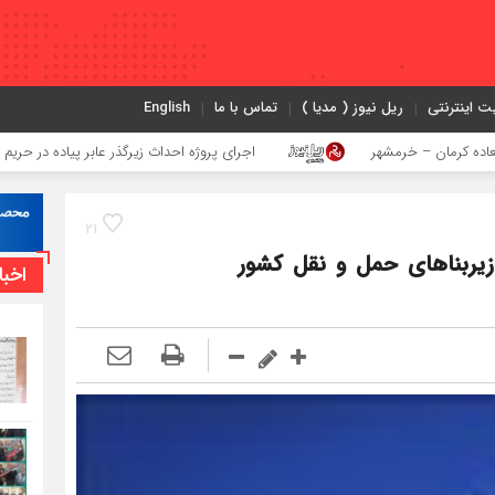
ت اینترنتی
ریل نیوز ( مدیا )
تماس با ما
English
– خرمشهر
اجرای پروژه احداث زیرگذر عابر پیاده در حریم ریلی قائمشهر
21
یربناهای حمل و نقل کشور
اخبا