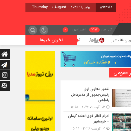
8:52:53
برابر با : Thursday - 6 August - 2026
کل اخبار
7972
اخبار امروز :
0
آخرین خبرها
گوگوچانی سکان نیروی کشش را برعهده گرفت
ر عمومی
تقدیر معاون اول
رئیس‌جمهور از مدیرعامل
راه‌آهن
03 آگوست 2026 - 16:59
اعزام قطار فوق‌العاده کرمان
– خرمشهر
01 آگوست 2026 - 5:44