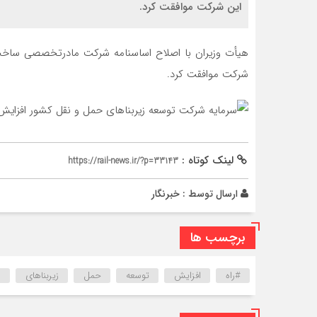
این شرکت موافقت کرد.
هیأت وزیران با اصلاح اساسنامه شرکت مادرتخصصی ساخت و
شرکت موافقت کرد.
لینک کوتاه :
https://rail-news.ir/?p=33143
ارسال توسط :
خبرنگار
برچسب ها
#راه
افزایش
توسعه
حمل
زیربناهای
س