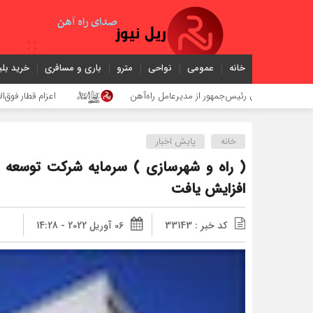
خانه
عمومی
نواحی
مترو
باری و مسافری
خرید بلی
 اول رئیس‌جمهور از مدیرعامل راه‌آهن
اعزام قطار فوق‌العاده کرمان 
خانه
پایش اخبار
( راه و شهرسازی ) سرمایه شرکت توسعه ز
افزایش یافت
کد خبر : 33143
06 آوریل 2022 - 14:28