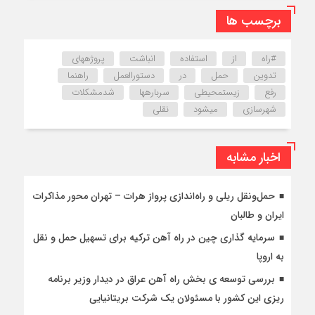
برچسب ها
#راه
از
استفاده
انباشت
پروژههای
تدوین
حمل
در
دستورالعمل
راهنما
رفع
زیستمحیطی
سربارهها
شدمشکلات
شهرسازی
میشود
نقلی
اخبار مشابه
حمل‌ونقل ریلی و راه‌اندازی پرواز هرات – تهران محور مذاکرات
ایران و طالبان
سرمایه گذاری چین در راه آهن ترکیه برای تسهیل حمل و نقل
به اروپا
بررسی توسعه ی بخش راه آهن عراق در دیدار وزیر برنامه
ریزی این کشور با مسئولان یک شرکت بریتانیایی