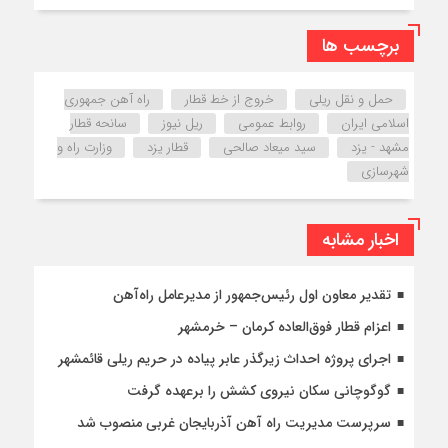
برچسب ها
حمل و نقل ریلی
خروج از خط قطار
راه آهن جمهوری
اسلامی ایران
روابط عمومی
ریل نیوز
سانحه قطار
مشهد - یزد
سید میعاد صالحی
قطار یزد
وزارت راه و
شهرسازی
اخبار مشابه
تقدیر معاون اول رئیس‌جمهور از مدیرعامل راه‌آهن
اعزام قطار فوق‌العاده کرمان – خرمشهر
اجرای پروژه احداث زیرگذر عابر پیاده در حریم ریلی قائمشهر
گوگوچانی سکان نیروی کشش را برعهده گرفت
سرپرست مدیریت راه آهن آذربایجان غربی منصوب شد