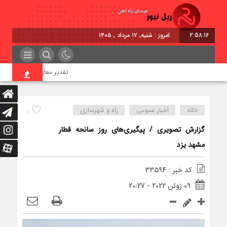
2:58:17
برابر
تقدیر معاون اول رئیس‌جمهور از 
خانه
اخبار عمومی
راه و شهرسازی
9
گزارش تصویری / پیگیری‌های روز سانحه قطار
مشهد یزد
کد خبر : 33594
09 ژوئن 2022 - 20:27