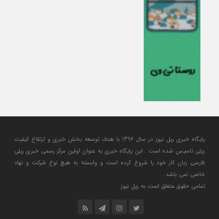
پایگاه خبری ریل نیوز در سال 1396 با هدف توسعه بخش خبری و ارتقاع کیفیت
ریلی تاسیس شده است . این پایگاه خبری به عنوان اولین مرکز رسمی خبری ریلی
فارسی زبان کار خود را شروع کرده است و وابسته به هیچ نوع شرکت و نهاد
خاصی نمی باشد .
تمامی حقوق متعلق است به ریل نیوز