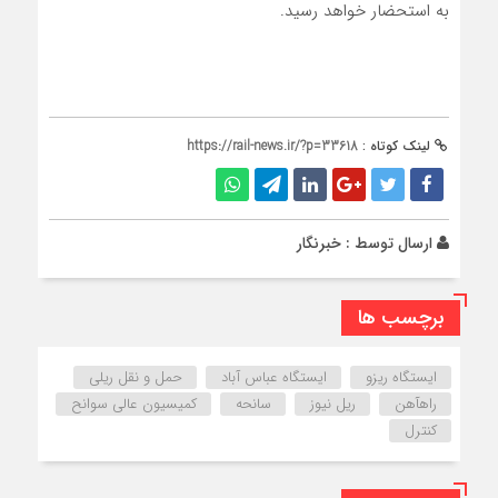
به استحضار خواهد رسید.
لینک کوتاه :
https://rail-news.ir/?p=33618
ارسال توسط :
خبرنگار
برچسب ها
ایستگاه ریزو
ایستگاه عباس آباد
حمل و نقل ریلی
راهآهن
ریل نیوز
سانحه
کمیسیون عالی سوانح
کنترل