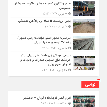
طرح واگذاری تعمیرات جاری واگن‌ها به بخش
خصوصی
09 ژوئن 2026 - 15:12
پایان بن‌بست 11 ساله پل راه‌آهن هشتگرد
10 می 2026 - 20:17
سرخس؛ محور اصلی ترانزیت ریلی کشور /
رشد ۷۷ درصدی صادرات ریلی
17 فوریه 2026 - 22:40
بررسی میدانی زیرساخت های ریلی بندر
خرمشهر برای تسهیل صادرات و واردات و
افزایش سهم ریلی
27 ژانویه 2026 - 0:22
نواحی
اعزام قطار فوق‌العاده کرمان – خرمشهر
01 آگوست 2026 - 5:44