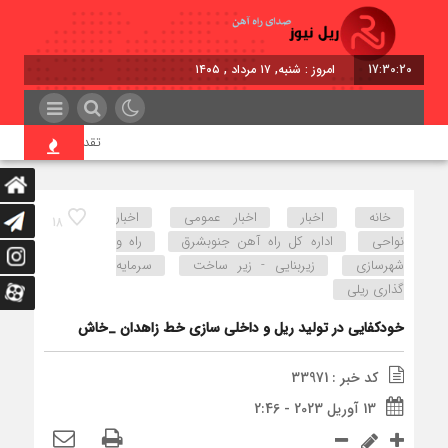
17:30:21
امروز : شنبه, ۱۷ مرداد , ۱۴۰۵
تقدیر معاون اول رئیس‌
خانه
اخبار
اخبار عمومی
اخبار
18
نواحی
اداره كل راه آهن جنوبشرق
راه و
شهرسازی
زیربنایی - زیر ساخت
سرمایه
گذاری ریلی
خودکفایی در تولید ریل و داخلی سازی خط زاهدان _خاش
کد خبر : 33971
13 آوریل 2023 - 2:46