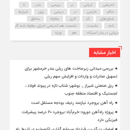
اندیشی
ایرانی
بر
بررسی
بندر
تا
حاکم
خارجی
در
دریایی
روی
شرایط
شناورهای
کار
کاری
مقاوله
مناطق
نامه
نشست
نشست هم اندیشی اجرای مقاوله نامه کار
دریایی در بندر امیرآباد
هم
ویژه
اخبار مشابه
بررسی میدانی زیرساخت های ریلی بندر خرمشهر برای
تسهیل صادرات و واردات و افزایش سهم ریلی
ریل صنعتی شیراز _ بوشهر؛ شتاب تازه در پیوند فولاد ،
لجستیک و اقتصاد منطقه جنوب
راه آهن بروجرد نیازمند ردیف بودجه مستقل است
پروژه راه‌آهن دورود-خرم‌آباد-بروجرد ۶۰ درصد پیشرفت
فیزیکی دارد
امضای بزرگترین قرارداد سرمایه گذاری لکوموتیو در تاریخ راه