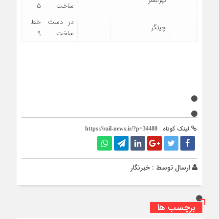
ساخت
۵
در دست
خط
چیتگر
ساخت
۹
لینک کوتاه :
https://rail-news.ir/?p=34480
ارسال توسط :
خبرنگار
برچسب ها