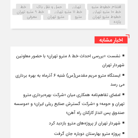
افتتاح خطوط مترو
تهران
حمل و نقل پاک
خط
خط ۱۰ مترو تهران
خط ۱۱ مترو تهران
خط 9 مترو تهران
خطوط مترو تهران
مترو
مترو تهران
معرفی
یازده
اخبار مشابه
نشست «بررسی احداث خط ۸ مترو تهران» با حضور معاونین
شهردار تهران
ایستگاه مترو مریم مقدس(س) شنبه ۶ آذرماه به بهره برداری
می رسد
امضای تفاهم‌نامه همکاری میان «شرکت بهره‌برداری مترو
تهران و حومه» و «شرکت گسترش صنایع ریلی ایران» و «موسسه
صندوق پس انداز کارکنان راه آهن»
شهردار تهران از پروژه‌های مترو بازدید کرد
پروژه مترو بهارستان دوباره جان گرفت