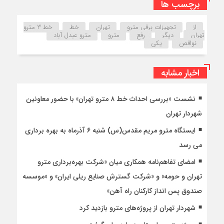
برچسب ها
از
تجهیزات برقی مترو
تهران
خط
خط 3 مترو
تهران
دیگر
رفع
مترو
مترو عبدل آباد
نواقص
یکی
اخبار مشابه
نشست «بررسی احداث خط ۸ مترو تهران» با حضور معاونین
شهردار تهران
ایستگاه مترو مریم مقدس(س) شنبه ۶ آذرماه به بهره برداری
می رسد
امضای تفاهم‌نامه همکاری میان «شرکت بهره‌برداری مترو
تهران و حومه» و «شرکت گسترش صنایع ریلی ایران» و «موسسه
صندوق پس انداز کارکنان راه آهن»
شهردار تهران از پروژه‌های مترو بازدید کرد