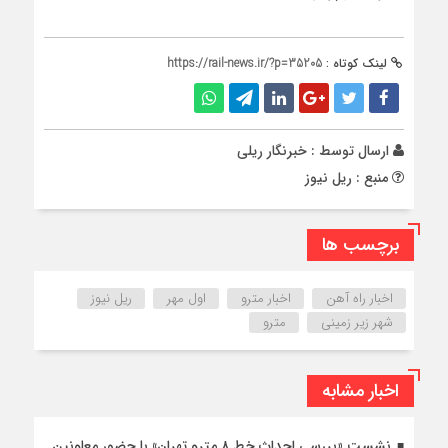
لینک کوتاه :
https://rail-news.ir/?p=35205
ارسال توسط :
خبرنگار ریلی
منبع : ریل نیوز
برچسب ها
اخبار راه آهن
اخبار مترو
اول مهر
ریل نیوز
شهر زیر زمینی
مترو
اخبار مشابه
نشست «بررسی احداث خط ۸ مترو تهران» با حضور معاونین