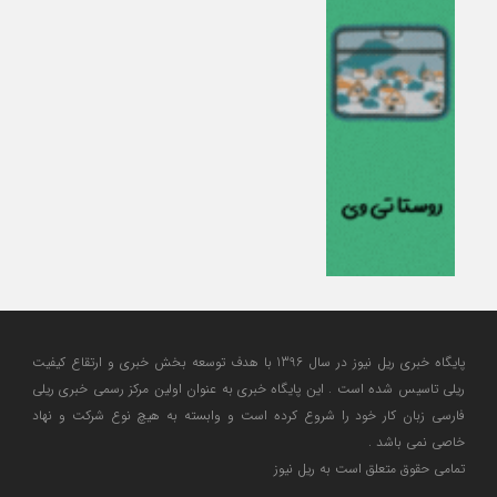
پایگاه خبری ریل نیوز در سال 1396 با هدف توسعه بخش خبری و ارتقاع کیفیت
ریلی تاسیس شده است . این پایگاه خبری به عنوان اولین مرکز رسمی خبری ریلی
فارسی زبان کار خود را شروع کرده است و وابسته به هیچ نوع شرکت و نهاد
خاصی نمی باشد .
تمامی حقوق متعلق است به ریل نیوز