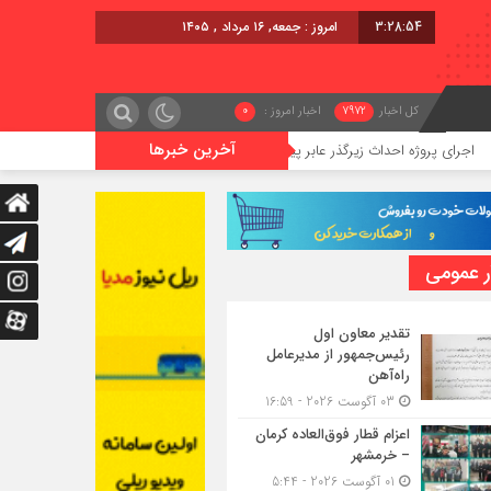
3:28:54
امروز : جمعه, ۱۶ مرداد , ۱۴۰۵
کل اخبار
7972
اخبار امروز :
0
آخرین خبرها
داث زیرگذر عابر پیاده در حریم ریلی قائمشهر
گوگوچانی سکان نیروی
ر عمومی
تقدیر معاون اول
رئیس‌جمهور از مدیرعامل
راه‌آهن
03 آگوست 2026 - 16:59
اعزام قطار فوق‌العاده کرمان
– خرمشهر
01 آگوست 2026 - 5:44