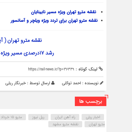
نقشه مترو تهران ویژه مسیر نابینایان
نقشه مترو تهران برای تردد ویژه ویلچر و آسانسور
نقشه مترو تهران ( آ
رشد ۱۷درصدی مسیر ویژه نابینایان در ایستگاه‌های مترو
لینک کوتاه :
https://rail-news.ir/?p=36339
نویسنده : احمد توکلی
ارسال توسط :
خبرنگار ریلی
برچسب ها
اخبار ریلی
راه آهن ایران
ریل نیوز
مترو 15 خرداد
مترو تهران
نقشه مترو مشهد