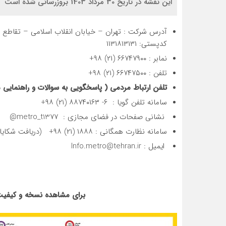
این نقشه در تاریخ 30 مرداد 1403 بروزرسانی شده است
آدرس شرکت : تهران – خیابان انقلاب اسلامی – تقاطع حاف
کدپستی: ۱۱۳۱۸۱۳۱۳۱
نمابر : ۶۶۷۴۷۹۰۰ (۲۱) ۹۸+
تلفن : ۶۶۷۴۷۵۰۰ (۲۱) ۹۸+
تلفن ارتباط مردمی ( پاسخگویی به سوالات و راهنمایی مسافر در ساع
سامانه تلفن گویا : ۶- ۸۸۷۴۰۱۶۳ (۲۱) ۹۸+
نشانی صفحات در فضای مجازی : metro_t1377@
سامانه نظارت همگانی : ۱۸۸۸ (۲۱) ۹۸+ (دریافت شکایات و انتقادات)
ایمیل : Info.metro@tehran.ir
برای مشاهده نسخه و کیفی