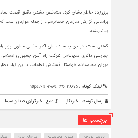
برزوزاده خاطر نشان کرد: مشخص نشدن دقیق قیمت تمام ش
براساس گزارش سازمان حسابرسی، از جمله مواردی است که ت
بیاندیشند.
گفتنی است، در این جلسات، علی اکبر صفایی معاون وزیر را
جبارعلی ذاکری مدیرعامل شرکت راه آهن جمهوری اسلامی ایر
دیوان محاسبات، خواستار گسترش تعاملات با این نهاد نظار
لینک کوتاه :
https://rail-news.ir/?p=36875
ارسال توسط :
خبرنگار
منبع : خبرگزاری صدا و سیما
برچسب ها
بررسی بودجه
دیوان محاسبات
سازمان بنادر
شرکت