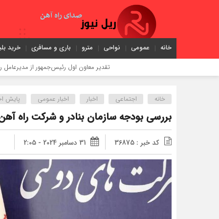
خانه
عمومی
نواحی
مترو
باری و مسافری
خرید بلی
تقدیر معاون اول رئیس‌جمهور از مدیرعامل راه‌آهن
خانه
اجتماعی
اخبار
اخبار عمومی
پایش اخب
بررسی بودجه سازمان بنادر و شرکت راه آهن
کد خبر : 36875
31 دسامبر 2024 - 2:05