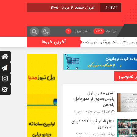
11:13:14
امروز : جمعه, ۱۶ مرداد , ۱۴۰۵
کل اخبار
7972
اخبار امروز :
0
آخرین خبرها
 زیرگذر عابر پیاده در حریم ریلی قائمشهر
گوگوچانی سکان نیروی ک
ر عمومی
تقدیر معاون اول
رئیس‌جمهور از مدیرعامل
راه‌آهن
03 آگوست 2026 - 16:59
اعزام قطار فوق‌العاده کرمان
– خرمشهر
01 آگوست 2026 - 5:44