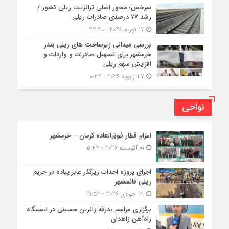
سرخس؛ محور اصلی ترانزیت ریلی کشور /
رشد ۷۷ درصدی صادرات ریلی
17 فوریه 2026 - 22:40
بررسی میدانی زیرساخت های ریلی بندر
خرمشهر برای تسهیل صادرات و واردات و
افزایش سهم ریلی
27 ژانویه 2026 - 0:22
نواحی
اعزام قطار فوق‌العاده کرمان – خرمشهر
01 آگوست 2026 - 5:44
اجرای پروژه احداث زیرگذر عابر پیاده در حریم
ریلی قائمشهر
29 جولای 2026 - 21:52
برگزاری مراسم بدرقه زائرین حسینی در ایستگاه
راه‌آهن زاهدان