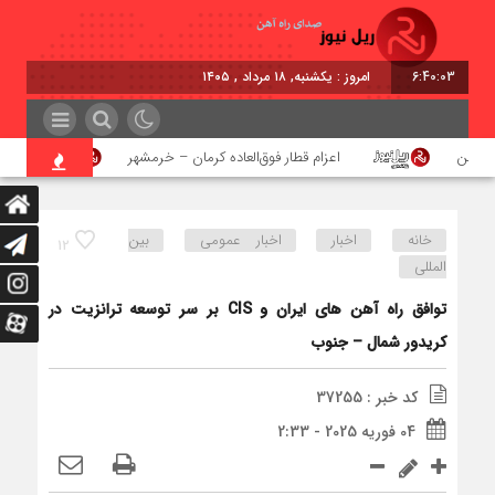
6:40:03
امروز : یکشنبه, ۱۸ مرداد , ۱۴۰۵
آهن
اعزام قطار فوق‌العاده کرمان – خرمشهر
اجرای
خانه
اخبار
اخبار عمومی
بین
12
المللی
توافق راه آهن های ایران و CIS بر سر توسعه ترانزیت در
کریدور شمال – جنوب
کد خبر : 37255
04 فوریه 2025 - 2:33