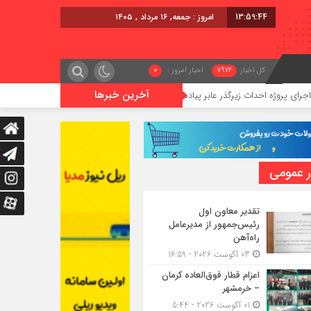
13:59:45
امروز : جمعه, ۱۶ مرداد , ۱۴۰۵
کل اخبار
7972
اخبار امروز :
0
آخرین خبرها
داث زیرگذر عابر پیاده در حریم ریلی قائمشهر
گوگوچانی سکان نیروی
ر عمومی
تقدیر معاون اول
رئیس‌جمهور از مدیرعامل
راه‌آهن
03 آگوست 2026 - 16:59
اعزام قطار فوق‌العاده کرمان
– خرمشهر
01 آگوست 2026 - 5:44