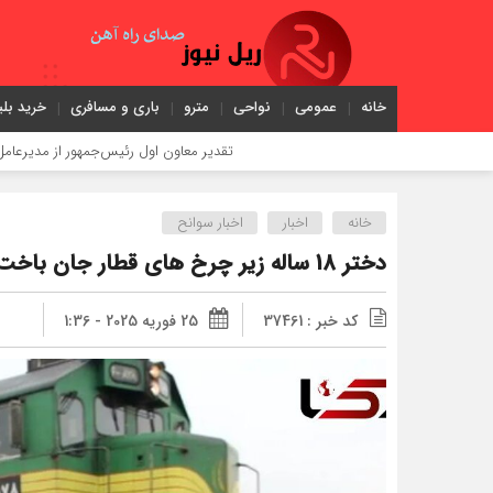
خانه
عمومی
نواحی
مترو
باری و مسافری
خرید بلی
تقدیر معاون اول رئیس‌جمهور از مدیرعامل راه‌آهن
خانه
اخبار
اخبار سوانح
دختر 18 ساله زیر چرخ های قطار جان باخت
کد خبر : 37461
25 فوریه 2025 - 1:36