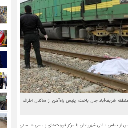
ی در منطقه شریف‌آباد جان باخت؛ پلیس راه‌آهن از ساکنان اطراف
سرگرد میثم جلیله وند اعلام کرد: ساعت 15:30 روز گذشته، پس از تماس تلفنی شهروندان با مرکز فوریت‌های پلیسی 110 مبنی