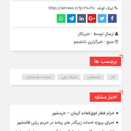
لینک کوتاه :
https://rail-news.ir/?p=38035
ارسال توسط :
خبرنگار
منبع : خبرگزاری دانشجو
برچسب ها
انار
رفسنجان
شبکه ریلی
نماینده رفسنجان
اخبار مشابه
اعزام قطار فوق‌العاده کرمان – خرمشهر
اجرای پروژه احداث زیرگذر عابر پیاده در حریم ریلی قائمشهر