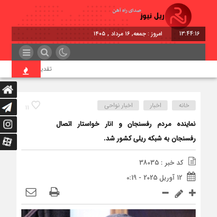
13:44:17
امروز : جمعه, ۱۶ مرداد , ۱۴۰۵
تقدیر معاون اول رئیس‌جم
خانه
اخبار
اخبار نواحی
11
نماینده مردم رفسنجان و انار خواستار اتصال
رفسنجان به شبکه ریلی کشور شد.
کد خبر : 38035
12 آوریل 2025 - 0:19