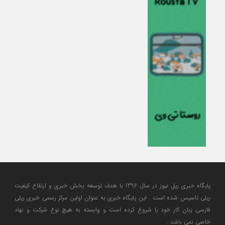
پایگاه خبری ریل نیوز در سال 1396 با هدف توسعه بخش خبری و ارتقاع کیفیت
ریلی تاسیس شده است . این پایگاه خبری به عنوان اولین مرکز رسمی خبری ریلی
فارسی زبان کار خود را شروع کرده است و وابسته به هیچ نوع شرکت و نهاد
خاصی نمی باشد .