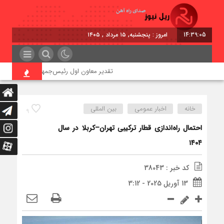
14:39:06
امروز : پنجشنبه, ۱۵ مرداد , ۱۴۰۵
تقدیر معاون اول رئیس‌جمهور از مدیرعامل راه‌آ
خانه
اخبار عمومی
بین المللی
9
احتمال راه‌اندازی قطار ترکیبی تهران–کربلا در سال
۱۴۰۴
کد خبر : 38043
13 آوریل 2025 - 3:12