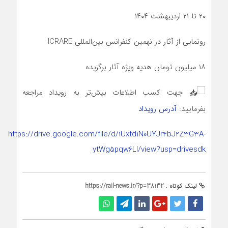
۲۰ تا ۲۱ اردیبهشت ۱۴۰۴
رونمایی از آثار در نهمین کنفرانس بین‌المللی ICRARE
۱۸ میلیون تومان هدیه ویژه آثار برگزیده
جهت کسب اطلاعات بیش‌تر به رویداد مراجعه
بفرمایید:
آدرس رویداد
https://drive.google.com/file/d/1Uxtd1N0UYJr4bJ2Z3G3A-
ytWg5pqw6LI/view?usp=drivesdk
لینک کوتاه :
https://rail-news.ir/?p=38132