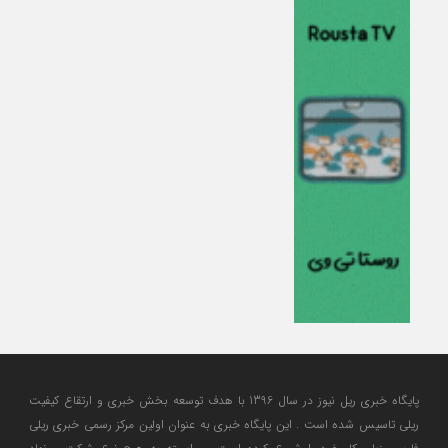
پایگاه خبری ریل نیوز در سال 1396 با هدف توسعه بخش خبری و ارتقاع کیفیت
ریلی تاسیس شده است . این پایگاه خبری به عنوان اولین مرکز رسمی خبری ریلی