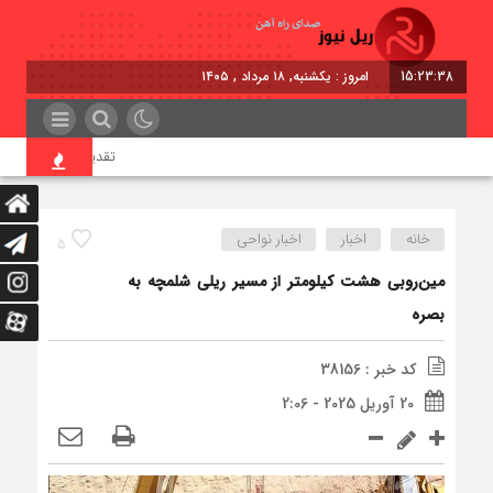
15:23:38
امروز : یکشنبه, ۱۸ مرداد , ۱۴۰۵
تقدیر معاون اول رئیس‌ج
خانه
اخبار
اخبار نواحی
5
مین‌روبی هشت کیلومتر از مسیر ریلی شلمچه به
بصره
کد خبر : 38156
20 آوریل 2025 - 2:06