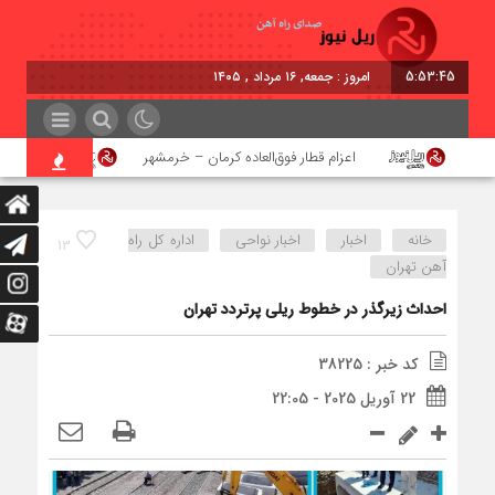
5:53:45
امروز : جمعه, ۱۶ مرداد , ۱۴۰۵
ن
اعزام قطار فوق‌العاده کرمان – خرمشهر
اجرای پر
خانه
اخبار
اخبار نواحی
اداره كل راه
13
آهن تهران
احداث زیرگذر در خطوط ریلی پرتردد تهران
کد خبر : 38225
22 آوریل 2025 - 22:05